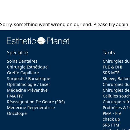
Sorry, something went wrong on our end. Please try again l
Spécialité
Tarifs
Soins Dentaires
Chirurgies du
Chirurgie Esthétique
FUE & DHI
Greffe Capillaire
SRS MTF
Surpoids / Bariatrique
Sleeve, Ballon
Ophtalmologie / Laser
Chirurgies du
Médecine Préventive
Chirurgies de
PMA FIV
Cellules souc
Réassignation De Genre (SRS)
Chirurgie refr
Médecine Régénératrice
Prothèses & I
Oncologie
PMA - FIV
check up
SRS FTM