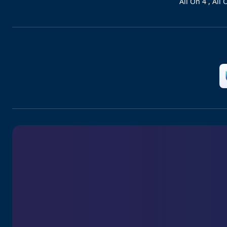
All On 4 , All 